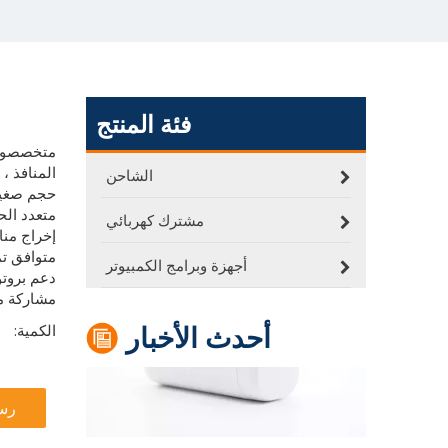
فئة المنتج
تقرير تفكيك: شاحن السفر Hunda 240W 3C3A بستة منافذ لنتريد الغاليوم
المنافذ ، soprt OEM / ODM
الشاحن
حجم صغي
أقوم اليوم بتفكيك شاحن سريع PD عملاق ، وهو شاحن سريع بقوة 240 وات من نيتريد الغاليوم من HUNDA.ناهيك عن منافذ الإخراج الستة من 3C3A ، فهي تدعم أيضًا طاقة خرج إجمالية تبلغ 240 وات ، والتي يمكنها في نفس الوقت إرضاء جهازي كمبيوتر محمول بشحن 100 وات وشحن سريع للهاتف المحمول ، أو ثلاثة ن
متعدد الح
مشترك كهربائي
إخراج منافذ USB
متوافق تم
أجهزة وبرامج الكمبيوتر
دعم بروت
مشاركة مت
أحدث الأخبار
الكمية:
رس
65w تقرير مفكك GaN