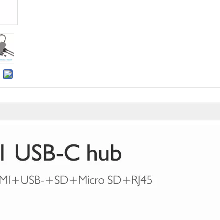
USB 2C1A ، ويدعم كلا منفذي C المزدوج الشحن السريع 65 وات PD ، والذي