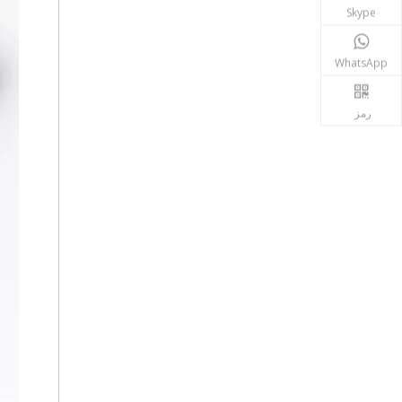
Skype
+8613603005301
WhatsApp
رمز