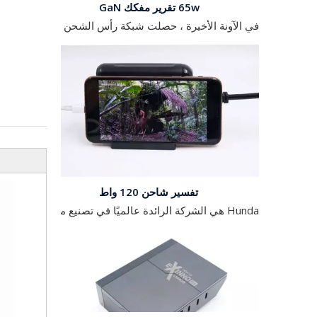
في الآونة الأخيرة ، حصلت شبكة رأس الشحن على شاحن نيتريد الغاليوم بقدرة 65 وات من شركة HUWDER Hongdashun ، وهو منتج مزود بشحنة سريعة من نيتريد الغاليوم 65 وات والتي تعد قياسية في السوق السائدة.إنه مزود بثلاثة منافذ 
تفسير شاحن 120 واط
Hunda هي الشركة الرائدة عالميًا في تصنيع مهايئ الطاقة للكمبيوتر الدفتري '، هذا من الموقع الرسمي لبيان Hongda Shun. في الواقع ، العديد من شواحن الكمبيوتر المحمول لدينا من Hongda Shun ، واليوم يعد شاحن Hongda 120W 2A2C بطل الرواية من أفضل الشاحن. لا يمكن أن يوفر الشاحن طاقة كافية فقط