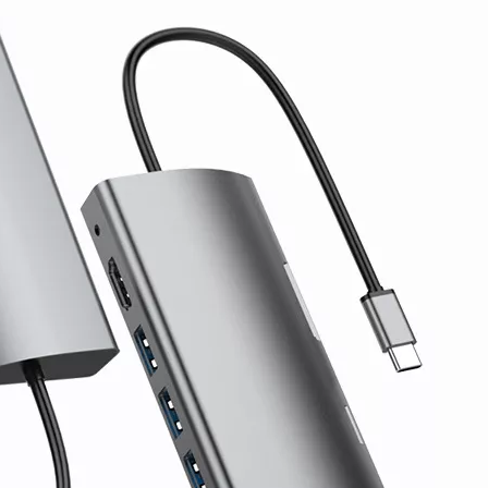
USB 2C1A ، ويدعم كلا منفذي C المزدوج الشحن السريع 65 وات PD ، والذي